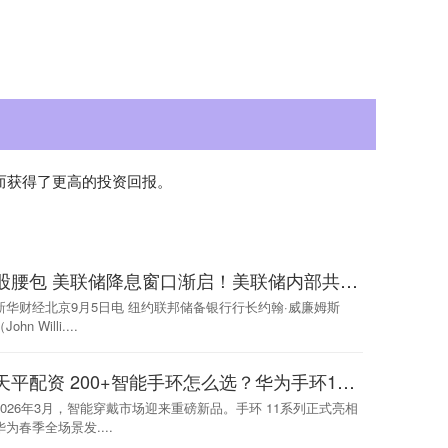
而获得了更高的投资回报。
股腰包 美联储降息窗口渐启！美联储内部共识强化 决策层核心成员言论夯实宽松预期
新华财经北京9月5日电 纽约联邦储备银行行长约翰·威廉姆斯
John Willi....
天平配资 200+智能手环怎么选？华为手环11系列性价比拉满，运动健康全拿下
2026年3月，智能穿戴市场迎来重磅新品。手环 11系列正式亮相
华为春季全场景发....