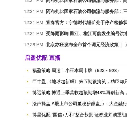
12:31 PM
阿布扎比国家石油公司物流与服务部：两
12:31 PM
阿布扎比国家石油公司物流与服务部：三艘
12:31 PM
宜春官方：宁德时代锂矿处于停产检修
12:31 PM
受降雨影响 甬江、椒江可能发生编号洪
12:28 PM
北京亦庄发布全市首个词元经济政策
启盈优配 直播
福盈策略 周运丨小巫本周卡牌（922～928）
巨牛盈 《地球超新鲜》第五期很搞笑，功臣却
博远策略 博通上季营收超预期增48%再创新高，
涨声操盘 A股上市公司董秘薪酬盘点：大金融
博星优配 “国信+万和”整合获批 证券业并购重组