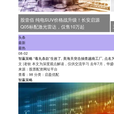
股壹佰 纯电SUV价格战升级！长安启源
Q05标配激光雷达，仅售10万起
头条
最新
最热
08-02
智赢策略 “毒丸条款”生效了, 美海关突击抽查越南工厂, 点
文 |老钦 本文为深度观点解读，仅供交流学习 去年7月，华
来源：股票配资网址平台
查看：
98
分类：
启盈优配
智赢策略