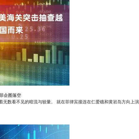
 菲企图落空
无数看不见的暗流与较量。 就在菲律宾接连在仁爱礁和黄岩岛方向上演暴力