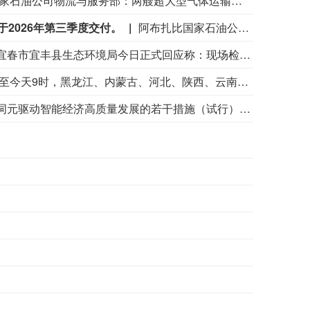
阿布扎比国家石油公司物流与服务部：两艘超大型气体运输船将于2026年第四季度交付。
2026年第三季度交付。
阿布扎比国家石油公司物流与服务部：三艘超大型气体运输船（VLGC）和六艘超大型油轮（VLCC）定于2026年第三季度交付。
针对市场高度关注的宁德时代宜春枧下窝锂矿复产传闻，宜春市宜丰县生态环境局今日正式回应称：现场检查时，该企业处于停产检修状态，现场未进行矿石装运及破碎等生产作业，已要求企业尽快办理环评审批手续。 (上海证券报)
今天上午，水利部举行会商，分析研判全国的防汛形势。截至今天9时，黑龙江、内蒙古、河北、陕西、云南等地13条河流仍维持超警。8月7日至9日，受降雨影响，甬江、椒江可能发生编号洪水，暴雨区内部分中小河流及太湖周边河网区部分站点可能发生超警洪水；受上游来水影响，黑龙江干流抚远江段将超警，松花江干流及支流呼兰河、黑龙江干流同江至勤得利江段将维持超警。8月7日8时至8月8日8时，河北西南部、山西东部部分地区发生山洪灾害的可能性大（橙色预警）。水利部今天8时发布橙色山洪灾害气象预警，提醒暴雨洪水影响地区社会公众注意防范。
近日，北京经济技术开发区发布《北京经济技术开发区关于支持词元驱动智能经济高质量发展的若干措施（试行）》（下称“词元十条”）。目标到2030年，智能经济产业规模突破4000亿元。以词元新型生产要素布局为抓手，深化算电协同与硬件优化，推动全区算力规模突破10万P，高标准建成4个万卡级词元工厂，度电词元产出提升至当前6倍以上。畅通词元产业全链条要素循环，全面建成体系化、标准化、市场化的词元分发与消费基础设施，培育50个以上智能体研发协作平台。繁荣多层次、多领域应用生态，培育壮大OPC新型个体经济集群，吸引超5000家OPC实体集聚发展。