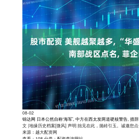
08-02
锦达网 日本公然自称‘海军’, 中方在西太发两道硬核警告, 措
文 |地缘历史档案[微风] 声明:拙见在此，抛砖引玉。诚邀
来源：越大配资网
查看：
108
分类：
配资查询网站