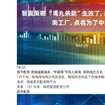
08-02
股市配资 美舰越聚越多, “华盛顿”号闯入南海, 南部战区点名,
7月下旬，南海海域再次风高浪急，翻滚的浪涛底下仿佛潜藏着
来源：国泰君安配资网平台
查看：
151
分类：
陕西股票配资公司
股市配资