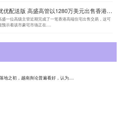
优优配送版 高盛高管以1280万美元出售香港房产 凸显香港高端物业市场重新活跃
高盛一位高级主管近期完成了一笔香港高端住宅出售交易，这可
能预示着该市豪宅市场正在....
地之初，越南舆论普遍看好，认为....